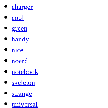
charger
cool
green
handy
nice
noerd
notebook
skeleton
strange
universal